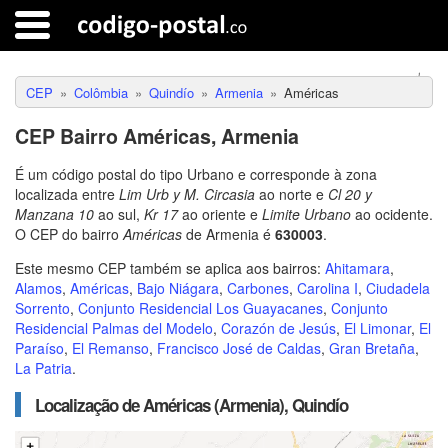
CEP
Colômbia
Quindío
Armenia
Américas
CEP Bairro Américas, Armenia
É um código postal do tipo Urbano e corresponde à zona
localizada entre
Lim Urb y M. Circasia
ao norte e
Cl 20 y
Manzana 10
ao sul,
Kr 17
ao oriente e
Limite Urbano
ao ocidente.
O CEP do bairro
Américas
de Armenia é
630003
.
Este mesmo CEP também se aplica aos bairros:
Ahitamara
,
Alamos
,
Américas
,
Bajo Niágara
,
Carbones
,
Carolina I
,
Ciudadela
Sorrento
,
Conjunto Residencial Los Guayacanes
,
Conjunto
Residencial Palmas del Modelo
,
Corazón de Jesús
,
El Limonar
,
El
Paraíso
,
El Remanso
,
Francisco José de Caldas
,
Gran Bretaña
,
La Patria
.
Localização de Américas (Armenia), Quindío