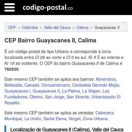
CEP
Colômbia
Valle del Cauca
Calima
Guayacanes II
CEP Bairro Guayacanes II, Calima
É um código postal do tipo Urbano e corresponde à zona
localizada entre
Cl 26
ao norte e
Cl 0
ao sul,
Kr 5 E
ao oriente e
Kr 18
ao ocidente. O CEP do bairro
Guayacanes II
de Calima é
760530
.
Este mesmo CEP também se aplica aos bairros:
Almendros
,
Bellavista
,
Canadá
,
Cincuentenario
,
Ciudadela Germán Mejía
,
Guayacanes I
,
Guayacanes II
,
La Palma
,
La Virgen
,
Los
Fundadores
,
Obrero
,
San Jorge
,
San Vicente
,
Urbanización El
Rosalito
.
Este mesmo CEP também se aplica as veredas:
Cabecera
Municipal
,
La Unión
,
Santa Elena
,
Vergel
,
Zona Urbana
.
Localização de Guayacanes II (Calima), Valle del Cauca