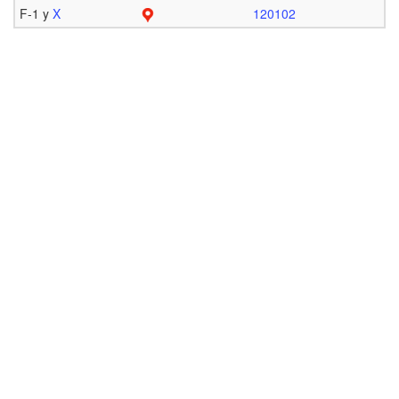
F-1 y
X
120102