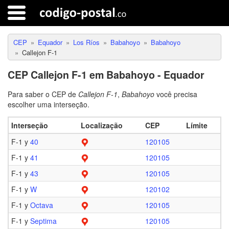
CEP
Equador
Los Ríos
Babahoyo
Babahoyo
Callejon F-1
CEP Callejon F-1 em Babahoyo - Equador
Para saber o CEP de
Callejon F-1
,
Babahoyo
você precisa
escolher uma interseção.
Interseção
Localização
CEP
Límite
F-1 y
40
120105
F-1 y
41
120105
F-1 y
43
120105
F-1 y
W
120102
F-1 y
Octava
120105
F-1 y
Septima
120105