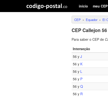
início
meu CEP
CEP
Equador
El 
CEP Callejon 56
Para saber o CEP de
Ca
Interseção
56 y
J
56 y
K
56 y
L
56 y
P
56 y
Q
56 y
R