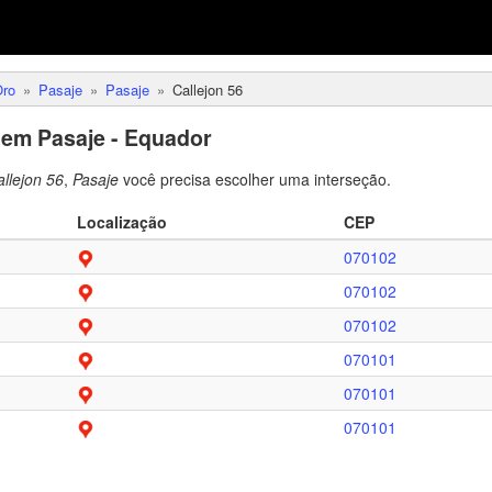
Oro
Pasaje
Pasaje
Callejon 56
 em Pasaje - Equador
llejon 56
,
Pasaje
você precisa escolher uma interseção.
Localização
CEP
070102
070102
070102
070101
070101
070101