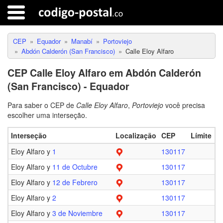
CEP
Equador
Manabí
Portoviejo
Abdón Calderón (San Francisco)
Calle Eloy Alfaro
CEP Calle Eloy Alfaro em Abdón Calderón
(San Francisco) - Equador
Para saber o CEP de
Calle Eloy Alfaro
,
Portoviejo
você precisa
escolher uma interseção.
Interseção
Localização
CEP
Límite
Eloy Alfaro y
1
130117
Eloy Alfaro y
11 de Octubre
130117
Eloy Alfaro y
12 de Febrero
130117
Eloy Alfaro y
2
130117
Eloy Alfaro y
3 de Noviembre
130117