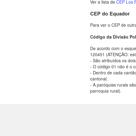
Ver a lista de
CEP Los 
CEP do Equador
Para ver o CEP de outr
Código da Divisão Pol
De acordo com o esquem
120451 (ATENÇÃO: este 
- São atribuídos os doi
- O código 01 não é o c
- Dentro de cada cantã
cantonal.
- A paróquias rurais sã
parroquia rural).