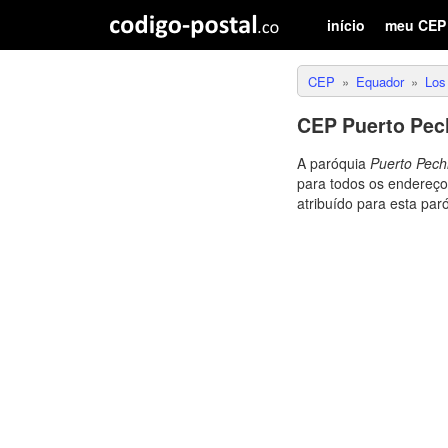
início
meu CEP
CEP
Equador
Los
CEP Puerto Pech
A paróquia
Puerto Pech
para todos os endereço
atribuído para esta par