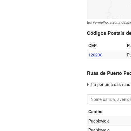
Em vermelho, a zona delimi
Códigos Postais d
CEP
P
120206
Pu
Ruas de Puerto Pe
Filtra por uma das rua
Cantão
Puebloviejo
Puebloviejo