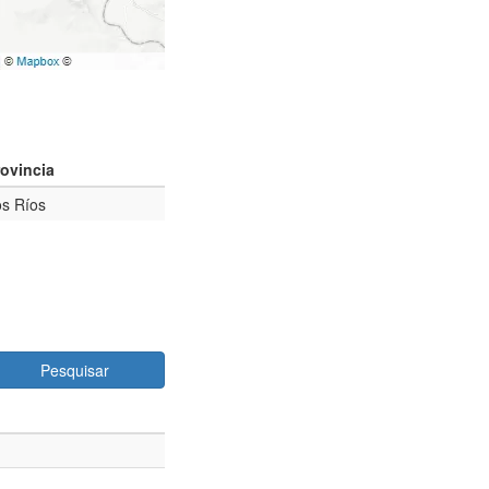
rovincia
s Ríos
Pesquisar