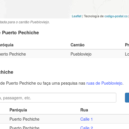
tada para o cantão Puebloviejo.
e Puerto Pechiche
aróquia
Cantão
P
erto Pechiche
Puebloviejo
Lo
chiche
s de Puerto Pechiche ou faça uma pesquisa nas
ruas de Puebloviejo
.
Paróquia
Rua
Puerto Pechiche
Calle 1
Puerto Pechiche
Calle 2