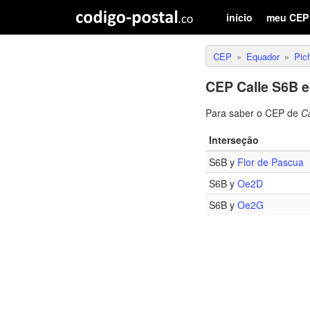
início
meu CEP
CEP
Equador
Pic
CEP Calle S6B 
Para saber o CEP de
C
Interseção
S6B y
Flor de Pascua
S6B y
Oe2D
S6B y
Oe2G