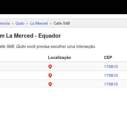
hincha
Quito
La Merced
Calle S6B
em La Merced - Equador
alle S6B
,
Quito
você precisa escolher uma interseção.
Localização
CEP
170810
170810
170810