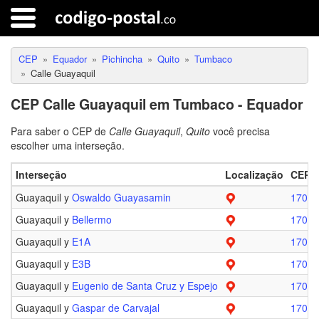
CEP
Equador
Pichincha
Quito
Tumbaco
Calle Guayaquil
CEP Calle Guayaquil em Tumbaco - Equador
Para saber o CEP de
Calle Guayaquil
,
Quito
você precisa
escolher uma interseção.
Interseção
Localização
CEP
Guayaquil y
Oswaldo Guayasamin
17090
Guayaquil y
Bellermo
17090
Guayaquil y
E1A
17090
Guayaquil y
E3B
17090
Guayaquil y
Eugenio de Santa Cruz y Espejo
17090
Guayaquil y
Gaspar de Carvajal
17090