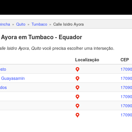
hincha
Quito
Tumbaco
Calle Isidro Ayora
o Ayora em Tumbaco - Equador
lle Isidro Ayora
,
Quito
você precisa escolher uma interseção.
Localização
CEP
osto
1709
 Guayasamin
1709
edos
1709
1709
1709
1709