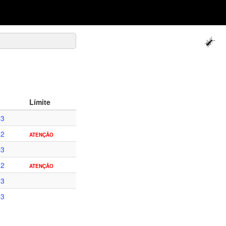
Límite
03
02
ATENÇÃO
03
02
ATENÇÃO
03
03