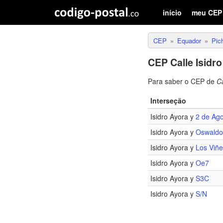
início
meu CEP
CEP
Equador
Pic
CEP Calle Isidr
Para saber o CEP de
Ca
Interseção
Isidro Ayora y
2 de Ag
Isidro Ayora y
Oswaldo
Isidro Ayora y
Los Viñ
Isidro Ayora y
Oe7
Isidro Ayora y
S3C
Isidro Ayora y
S/N