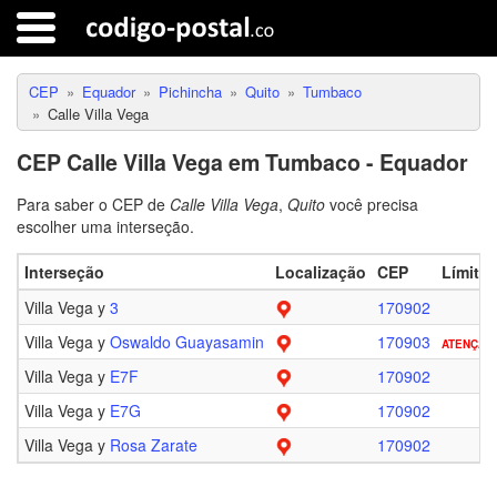
CEP
Equador
Pichincha
Quito
Tumbaco
Calle Villa Vega
CEP Calle Villa Vega em Tumbaco - Equador
Para saber o CEP de
Calle Villa Vega
,
Quito
você precisa
escolher uma interseção.
Interseção
Localização
CEP
Límite
Villa Vega y
3
170902
Villa Vega y
Oswaldo Guayasamin
170903
ATENÇÃO
Villa Vega y
E7F
170902
Villa Vega y
E7G
170902
Villa Vega y
Rosa Zarate
170902