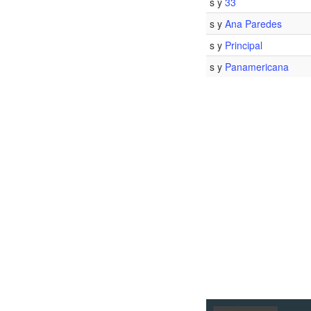
s y
33
s y
Ana Paredes
s y
Principal
s y
Panamericana