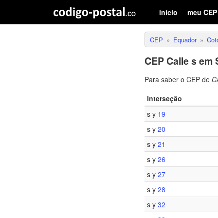
início
meu CEP
CEP
Equador
Cot
CEP Calle s em 
Para saber o CEP de
Ca
Interseção
s y
19
s y
20
s y
21
s y
26
s y
27
s y
28
s y
32