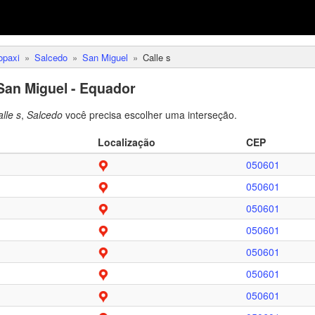
opaxi
Salcedo
San Miguel
Calle s
San Miguel - Equador
lle s
,
Salcedo
você precisa escolher uma interseção.
Localização
CEP
050601
050601
050601
050601
050601
050601
050601