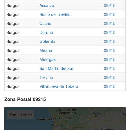
Burgos
Ascarza
09215
Burgos
Busto de Treviño
09215
Burgos
Cucho
09215
Burgos
Doroño
09215
Burgos
Golernio
09215
Burgos
Meana
09215
Burgos
Muergas
09215
Burgos
San Martin del Zar
09215
Burgos
Treviño
09215
Burgos
Villanueva de Tobera
09215
Zona Postal 09215