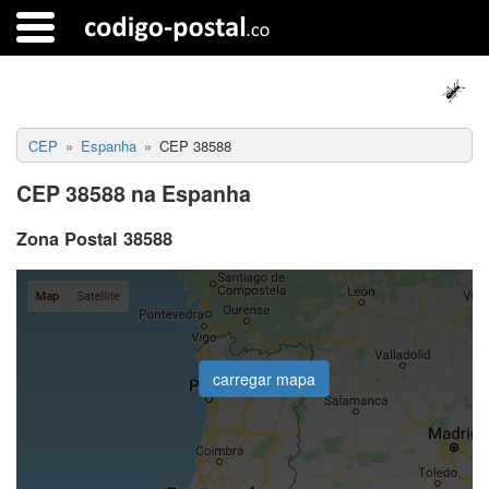
CEP
Espanha
CEP 38588
CEP 38588 na Espanha
Zona Postal 38588
carregar mapa