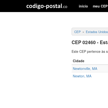
início
meu CEP
CEP
Estados Unidos
CEP 02460 - Es
Este CEP pertence às s
Cidade
Newtonville, MA
Newton, MA