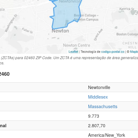
 (ZCTAs) para 02460 ZIP Code. Um ZCTA é uma representação de área generaliza
os.
2460
Newtonville
Middlesex
Massachusetts
9.773
nal
2.807,70
America/New_York