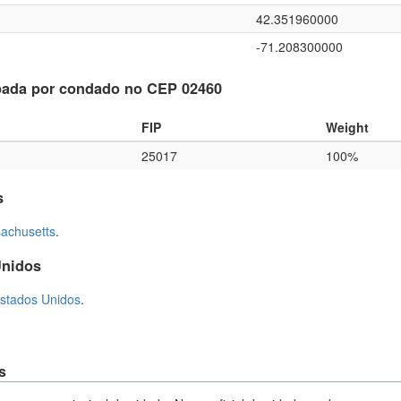
42.351960000
-71.208300000
pada por condado no CEP 02460
FIP
Weight
25017
100%
s
achusetts
.
Unidos
stados Unidos
.
s