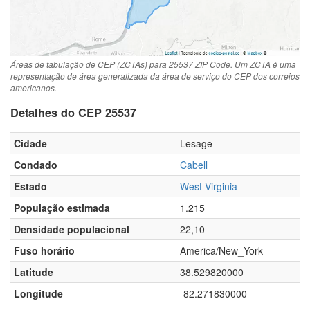
Áreas de tabulação de CEP (ZCTAs) para 25537 ZIP Code. Um ZCTA é uma
representação de área generalizada da área de serviço do CEP dos correios
americanos.
Detalhes do CEP 25537
Cidade
Lesage
Condado
Cabell
Estado
West Virginia
População estimada
1.215
Densidade populacional
22,10
Fuso horário
America/New_York
Latitude
38.529820000
Longitude
-82.271830000