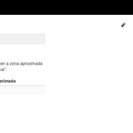
ver a zona aproximada
pa".
stimada