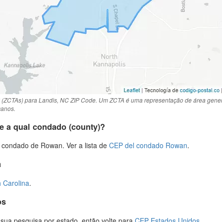
 (ZCTAs) para Landis, NC ZIP Code. Um ZCTA é uma representação de área genera
canos.
e a qual condado (county)?
 condado de Rowan. Ver a lista de
CEP del condado Rowan
.
a
 Carolina
.
os
r sua pesquisa por estado, então volte para
CEP Estados Unidos
.