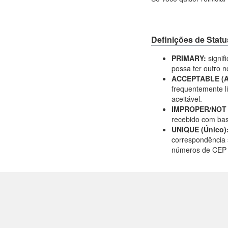
Definições de Statu
PRIMARY:
signif
possa ter outro
ACCEPTABLE (Ac
frequentemente l
aceitável.
IMPROPER/NOT A
recebido com bas
UNIQUE (Único)
correspondência 
números de CEP n