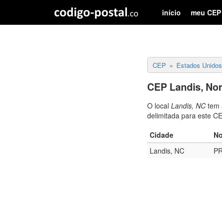
início
meu CEP
CEP
Estados Unidos
CEP Landis, Nor
O local
Landis, NC
tem 
delimitada para este C
Cidade
No
Landis, NC
P