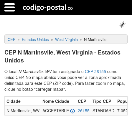
CEP
Estados Unidos
West Virginia
N Martinsvlle
CEP N Martinsvlle, West Virginia - Estados
Unidos
O local
N Martinsvlle, WV
tem assignado o
CEP 26155
como
único CEP. No mapa abaixo você pode ver a zona aproximada
delimitada para este CEP (ZIP code). Para fazer zoom no mapa,
clique no botão "carregar mapa".
Cidade
Nome Cidade
CEP
Tipo CEP
Popula
N Martinsvlle, WV
ACCEPTABLE
26155
STANDARD
7.052