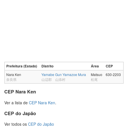
Prefeitura (Estado)
Distrito
Área
CEP
Nara Ken
Yamabe Gun Yamazoe Mura
Matsuo
630-2203
奈良県
山辺郡 山添村
松尾
CEP Nara Ken
Ver a lista de
CEP Nara Ken
.
CEP do Japão
Ver todos os
CEP do Japão