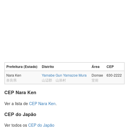
Prefeitura (Estado)
Distrito
Área
CEP
Nara Ken
Yamabe Gun Yamazoe Mura
Domae
630-2222
奈良県
山辺郡 山添村
堂前
CEP Nara Ken
Ver a lista de
CEP Nara Ken
.
CEP do Japão
Ver todos os
CEP do Japão