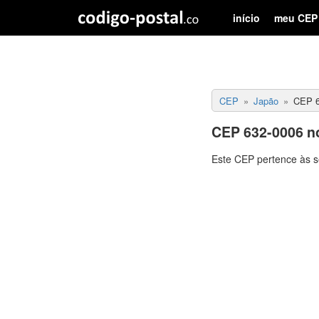
início
meu CEP
CEP
Japão
CEP 6
CEP 632-0006 n
Este CEP pertence às s