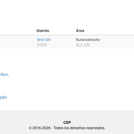
Distrito
Área
Tenri Shi
Kuranoshocho
天理市
蔵之庄町
 Ken
.
apão
CEP
© 2016-2026 - Todos los derechos reservados.