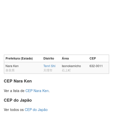
Prefeitura (Estado)
Distrito
Área
CEP
Nara Ken
Tenri Shi
Isonokamicho
632-0011
奈良県
天理市
石上町
CEP Nara Ken
Ver a lista de
CEP Nara Ken
.
CEP do Japão
Ver todos os
CEP do Japão