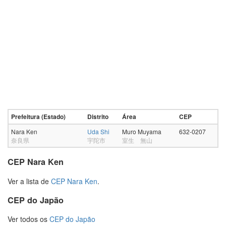
Prefeitura (Estado)
Distrito
Área
CEP
Nara Ken
Uda Shi
Muro Muyama
632-0207
奈良県
宇陀市
室生 無山
CEP Nara Ken
Ver a lista de
CEP Nara Ken
.
CEP do Japão
Ver todos os
CEP do Japão