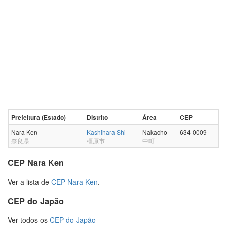
Prefeitura (Estado)
Distrito
Área
CEP
Nara Ken
Kashihara Shi
Nakacho
634-0009
奈良県
橿原市
中町
CEP Nara Ken
Ver a lista de
CEP Nara Ken
.
CEP do Japão
Ver todos os
CEP do Japão