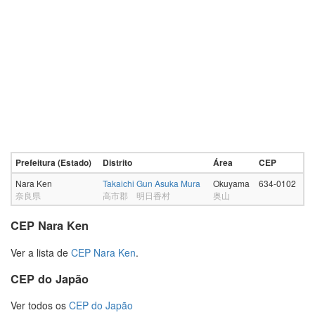
Prefeitura (Estado)
Distrito
Área
CEP
Nara Ken
Takaichi Gun Asuka Mura
Okuyama
634-0102
奈良県
高市郡 明日香村
奥山
CEP Nara Ken
Ver a lista de
CEP Nara Ken
.
CEP do Japão
Ver todos os
CEP do Japão