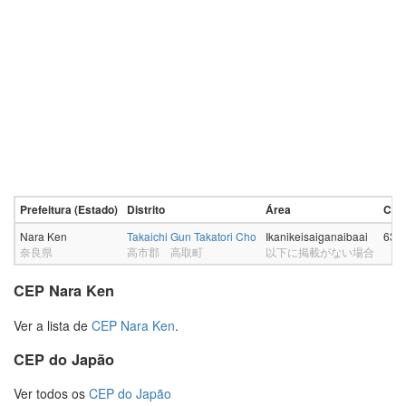
Prefeitura (Estado)
Distrito
Área
CEP
Nara Ken
Takaichi Gun Takatori Cho
Ikanikeisaiganaibaai
635
奈良県
高市郡 高取町
以下に掲載がない場合
CEP Nara Ken
Ver a lista de
CEP Nara Ken
.
CEP do Japão
Ver todos os
CEP do Japão