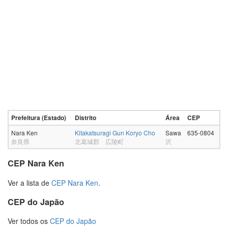
Prefeitura (Estado)
Distrito
Área
CEP
Nara Ken
Kitakatsuragi Gun Koryo Cho
Sawa
635-0804
奈良県
北葛城郡 広陵町
沢
CEP Nara Ken
Ver a lista de
CEP Nara Ken
.
CEP do Japão
Ver todos os
CEP do Japão