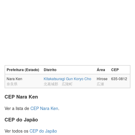
Prefeitura (Estado)
Distrito
Área
CEP
Nara Ken
Kitakatsuragi Gun Koryo Cho
Hirose
635-0812
奈良県
北葛城郡 広陵町
広瀬
CEP Nara Ken
Ver a lista de
CEP Nara Ken
.
CEP do Japão
Ver todos os
CEP do Japão