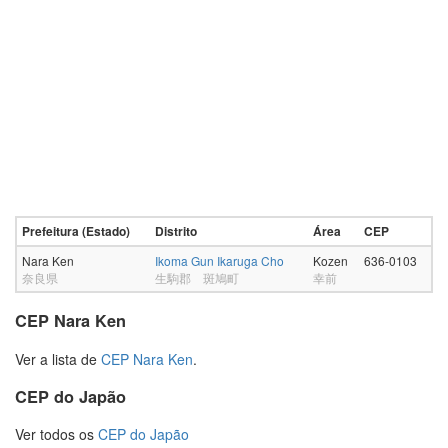
Prefeitura (Estado)
Distrito
Área
CEP
Nara Ken
Ikoma Gun Ikaruga Cho
Kozen
636-0103
奈良県
生駒郡 斑鳩町
幸前
CEP Nara Ken
Ver a lista de
CEP Nara Ken
.
CEP do Japão
Ver todos os
CEP do Japão