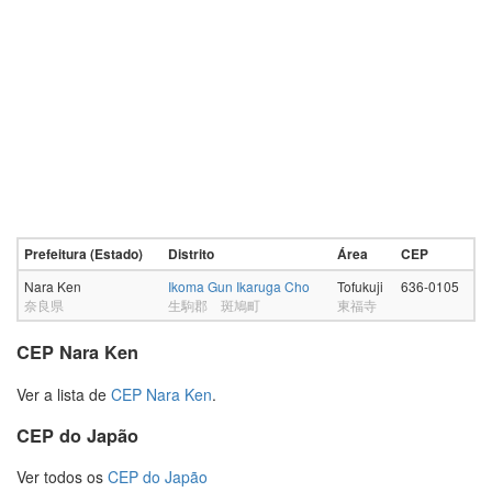
Prefeitura (Estado)
Distrito
Área
CEP
Nara Ken
Ikoma Gun Ikaruga Cho
Tofukuji
636-0105
奈良県
生駒郡 斑鳩町
東福寺
CEP Nara Ken
Ver a lista de
CEP Nara Ken
.
CEP do Japão
Ver todos os
CEP do Japão