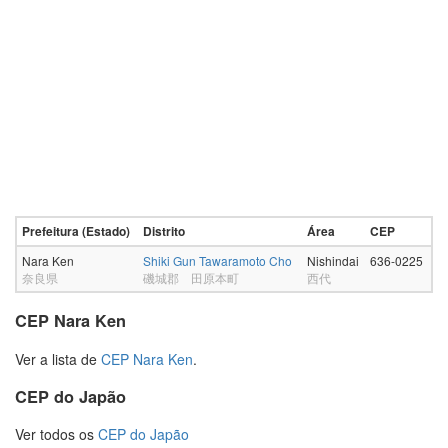
Prefeitura (Estado)
Distrito
Área
CEP
Nara Ken
Shiki Gun Tawaramoto Cho
Nishindai
636-0225
奈良県
磯城郡 田原本町
西代
CEP Nara Ken
Ver a lista de
CEP Nara Ken
.
CEP do Japão
Ver todos os
CEP do Japão