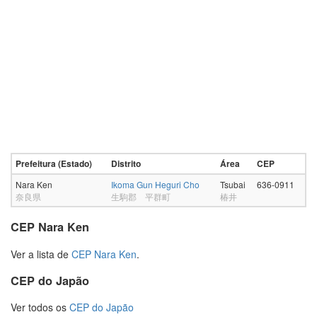
Prefeitura (Estado)
Distrito
Área
CEP
Nara Ken
Ikoma Gun Heguri Cho
Tsubai
636-0911
奈良県
生駒郡 平群町
椿井
CEP Nara Ken
Ver a lista de
CEP Nara Ken
.
CEP do Japão
Ver todos os
CEP do Japão