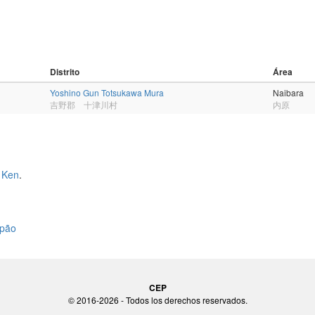
Distrito
Área
Yoshino Gun Totsukawa Mura
Naibara
吉野郡 十津川村
内原
 Ken
.
apão
CEP
© 2016-2026 - Todos los derechos reservados.