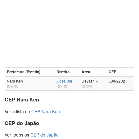
Prefeitura (Estado)
Distrito
Área
CEP
Nara Ken
Gose Shi
Deyashiki
639-2202
奈良県
御所市
出屋敷
CEP Nara Ken
Ver a lista de
CEP Nara Ken
.
CEP do Japão
Ver todos os
CEP do Japão