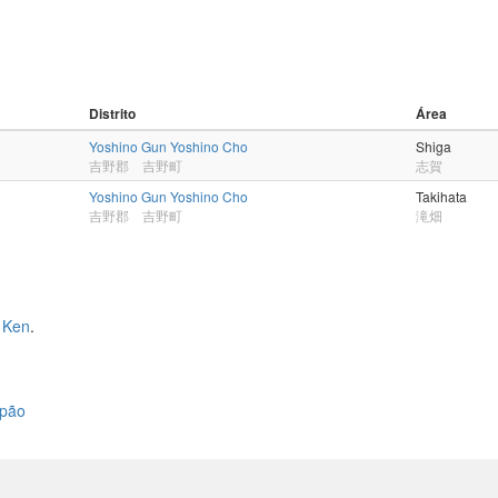
Distrito
Área
Yoshino Gun Yoshino Cho
Shiga
吉野郡 吉野町
志賀
Yoshino Gun Yoshino Cho
Takihata
吉野郡 吉野町
滝畑
 Ken
.
apão