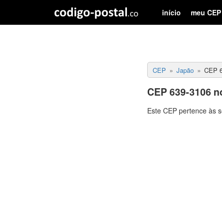
início
meu CEP
CEP
Japão
CEP 6
CEP 639-3106 n
Este CEP pertence às s