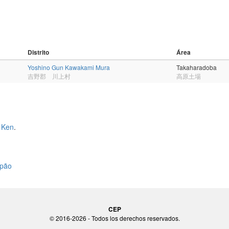
Distrito
Área
Yoshino Gun Kawakami Mura
Takaharadoba
吉野郡 川上村
高原土場
 Ken
.
apão
CEP
© 2016-2026 - Todos los derechos reservados.