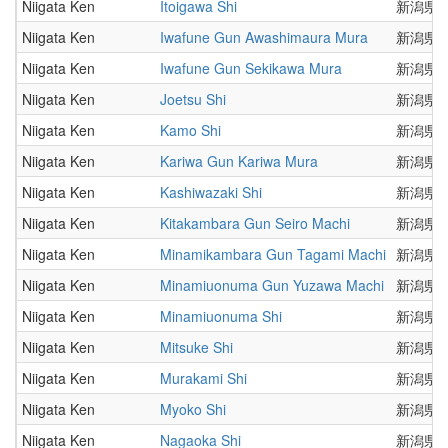
Niigata Ken
Itoigawa Shi
新潟県
Niigata Ken
Iwafune Gun Awashimaura Mura
新潟県
Niigata Ken
Iwafune Gun Sekikawa Mura
新潟県
Niigata Ken
Joetsu Shi
新潟県
Niigata Ken
Kamo Shi
新潟県
Niigata Ken
Kariwa Gun Kariwa Mura
新潟県
Niigata Ken
Kashiwazaki Shi
新潟県
Niigata Ken
Kitakambara Gun Seiro Machi
新潟県
Niigata Ken
Minamikambara Gun Tagami Machi
新潟県
Niigata Ken
Minamiuonuma Gun Yuzawa Machi
新潟県
Niigata Ken
Minamiuonuma Shi
新潟県
Niigata Ken
Mitsuke Shi
新潟県
Niigata Ken
Murakami Shi
新潟県
Niigata Ken
Myoko Shi
新潟県
Niigata Ken
Nagaoka Shi
新潟県