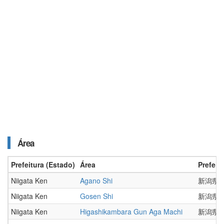
Área
Prefeitura (Estado)
Área
Prefeit
Niigata Ken
Agano Shi
新潟県
Niigata Ken
Gosen Shi
新潟県
Niigata Ken
Higashikambara Gun Aga Machi
新潟県