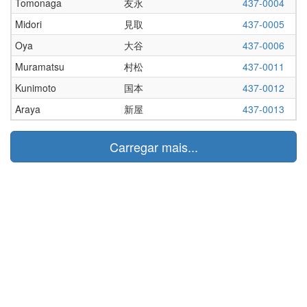
Tomonaga
友永
437-0004
Midori
見取
437-0005
Oya
大谷
437-0006
Muramatsu
村松
437-0011
Kunimoto
国本
437-0012
Araya
新屋
437-0013
Carregar mais...