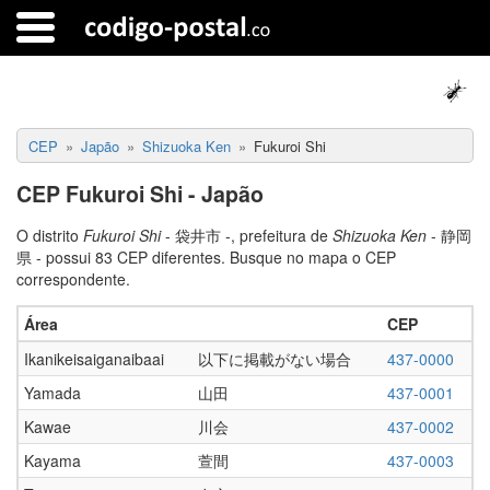
CEP
Japão
Shizuoka Ken
Fukuroi Shi
CEP Fukuroi Shi - Japão
O distrito
Fukuroi Shi
- 袋井市 -, prefeitura de
Shizuoka Ken
- 静岡
県 - possui 83 CEP diferentes. Busque no mapa o CEP
correspondente.
Área
CEP
Ikanikeisaiganaibaai
以下に掲載がない場合
437-0000
Yamada
山田
437-0001
Kawae
川会
437-0002
Kayama
萱間
437-0003