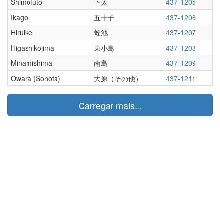
Shimofuto
下太
437-1205
Ikago
五十子
437-1206
Hiruike
蛭池
437-1207
Higashikojima
東小島
437-1208
Minamishima
南島
437-1209
Owara (Sonota)
大原（その他）
437-1211
Carregar mais...