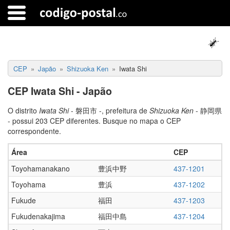
CEP
Japão
Shizuoka Ken
Iwata Shi
CEP Iwata Shi - Japão
O distrito
Iwata Shi
- 磐田市 -, prefeitura de
Shizuoka Ken
- 静岡県
- possui 203 CEP diferentes. Busque no mapa o CEP
correspondente.
Área
CEP
Toyohamanakano
豊浜中野
437-1201
Toyohama
豊浜
437-1202
Fukude
福田
437-1203
Fukudenakajima
福田中島
437-1204