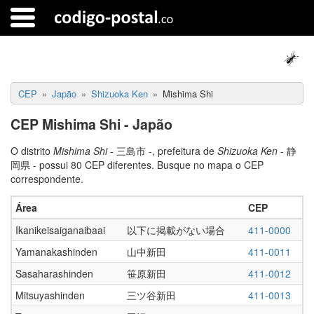
CEP
Japão
Shizuoka Ken
Mishima Shi
CEP Mishima Shi - Japão
O distrito
Mishima Shi
- 三島市 -, prefeitura de
Shizuoka Ken
- 静
岡県 - possui 80 CEP diferentes. Busque no mapa o CEP
correspondente.
Área
CEP
Ikanikeisaiganaibaai
以下に掲載がない場合
411-0000
Yamanakashinden
山中新田
411-0011
Sasaharashinden
笹原新田
411-0012
Mitsuyashinden
三ツ谷新田
411-0013