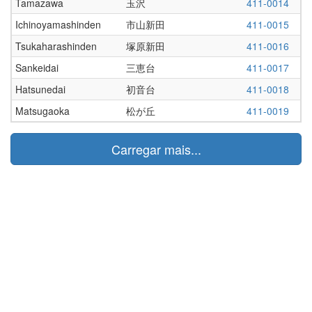
Tamazawa
玉沢
411-0014
Ichinoyamashinden
市山新田
411-0015
Tsukaharashinden
塚原新田
411-0016
Sankeidai
三恵台
411-0017
Hatsunedai
初音台
411-0018
Matsugaoka
松が丘
411-0019
Carregar mais...