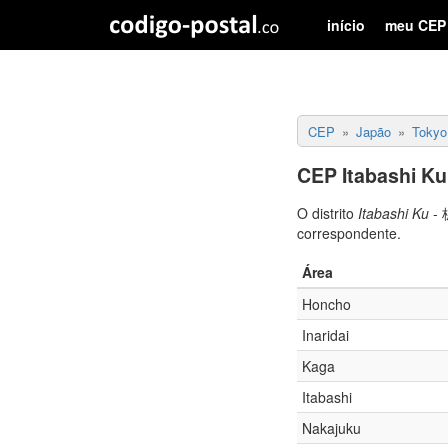
início
meu CEP
CEP
Japão
Tokyo
CEP Itabashi Ku
O distrito
Itabashi Ku
- 
correspondente.
Área
Honcho
Inaridai
Kaga
Itabashi
Nakajuku