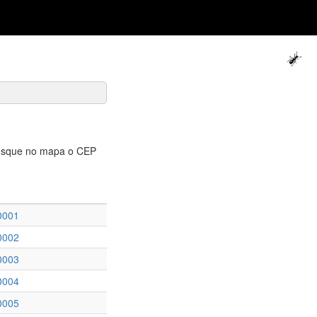
usque no mapa o CEP
0001
0002
0003
0004
0005