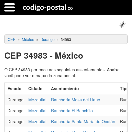
CEP
México
Durango
34983
CEP 34983 - México
O CEP 34983 pertence aos seguintes assentamentos. Abaixo
você pode ver o mapa da zona postal.
Estado
Cidade
Asentamiento
Tipo
Durango
Mezquital
Ranchería Mesa del Llano
Rural
Durango
Mezquital
Ranchería El Ranchito
Rural
Durango
Mezquital
Ranchería Santa María de Ocotán
Rural