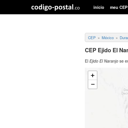
início
meu CEP
CEP
México
Dura
CEP Ejido El Na
El
Ejido El Naranjo
se e