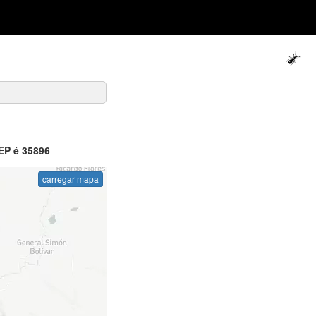
EP é 35896
carregar mapa