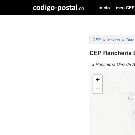
início
meu CEP
CEP
México
Dura
CEP Ranchería D
La
Ranchería Diez de Ab