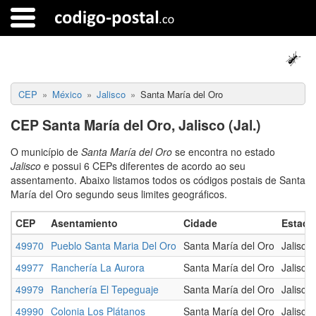
CEP
México
Jalisco
Santa María del Oro
CEP Santa María del Oro, Jalisco (Jal.)
O município de
Santa María del Oro
se encontra no estado
Jalisco
e possui 6 CEPs diferentes de acordo ao seu
assentamento. Abaixo listamos todos os códigos postais de Santa
María del Oro segundo seus limites geográficos.
CEP
Asentamiento
Cidade
Estado
49970
Pueblo Santa Maria Del Oro
Santa María del Oro
Jalisco
49977
Ranchería La Aurora
Santa María del Oro
Jalisco
49979
Ranchería El Tepeguaje
Santa María del Oro
Jalisco
49990
Colonia Los Plátanos
Santa María del Oro
Jalisco