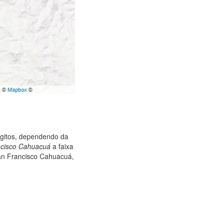
ígitos, dependendo da
ncisco Cahuacuá
a faixa
an Francisco Cahuacuá,