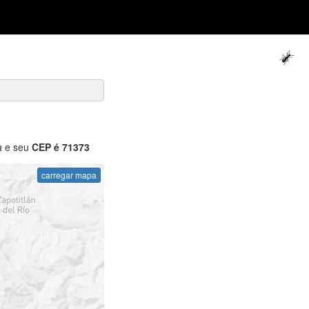
a
e seu
CEP é 71373
carregar mapa