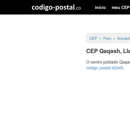
início
meu CEP
CEP
Peru
Ancash
CEP Qaqash, Ll
O centro poblado
Qaqa
código postal 02345
.