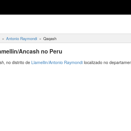
Antonio Raymondi
Qaqash
amellin/Ancash no Peru
sh
, no distrito de
Llamellin/Antonio Raymondi
localizado no departame