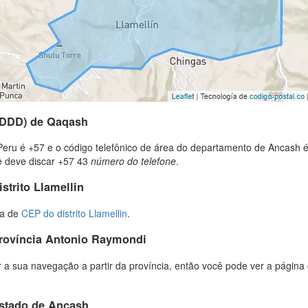
 (DDD) de Qaqash
Peru é +57 e o código telefônico de área do departamento de Ancash é
cê deve discar +57 43
número do telefone
.
strito Llamellin
ta de
CEP do distrito Llamellin
.
província Antonio Raymondi
 a sua navegação a partir da província, então você pode ver a página 
estado de Ancash