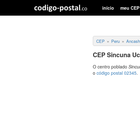
início
meu CEP
CEP
Peru
Ancash
CEP Sincuna Ucr
O centro poblado
Sincu
o
código postal 02345
.