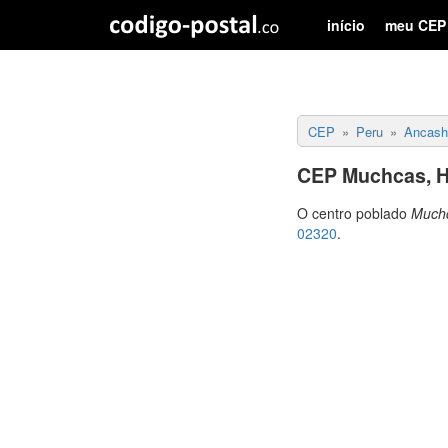
início
meu CEP
CEP
Peru
Ancash
CEP Muchcas, H
O centro poblado
Much
02320
.