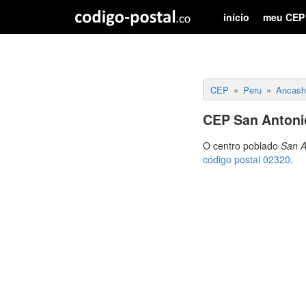
início
meu CEP
CEP
Peru
Ancash
CEP San Antoni
O centro poblado
San A
código postal 02320
.