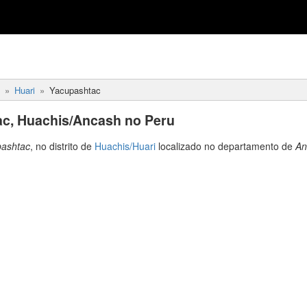
Huari
Yacupashtac
c, Huachis/Ancash no Peru
ashtac
, no distrito de
Huachis/Huari
localizado no departamento de
An