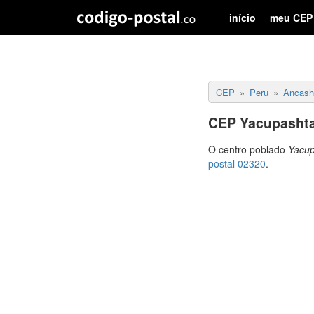
início
meu CEP
CEP
Peru
Ancash
CEP Yacupashta
O centro poblado
Yacup
postal 02320
.